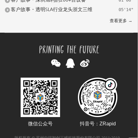
客户故事・深圳旭利的200+台设备
01'06"
客户故事・透明SLA行业龙头浙文三维
05'14"
查看更多 →
微信公众号
抖音号：ZRapid
版权所有 ©
苏州中瑞智创三维科技股份有限公司
2011-2019。