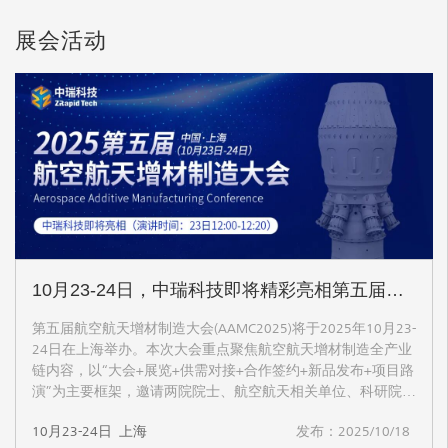
展会活动
10月23-24日，中瑞科技即将精彩亮相第五届航空航天增材制造大会并做主题演讲
第五届航空航天增材制造大会(AAMC2025)将于2025年10月23-
24日在上海举办。本次大会重点聚焦航空航天增材制造全产业
链内容，以“大会+展览+供需对接+合作签约+新品发布+项目路
演”为主要框架，邀请两院院士、航空航天相关单位、科研院所
及大学、行业协会、业界专家、增材制造企业等50位演讲嘉宾
10月23-24日
上海
发布：
2025/10/18
做主题报告