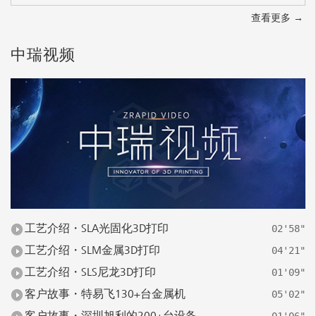
查看更多 →
中瑞视频
工艺介绍・SLA光固化3D打印
02'58"
工艺介绍・SLM金属3D打印
04'21"
工艺介绍・SLS尼龙3D打印
01'09"
客户故事・特易飞130+台金属机
05'02"